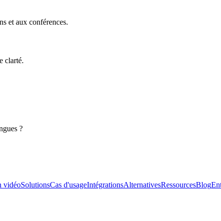
s et aux conférences.
e clarté.
ingues ?
n vidéo
Solutions
Cas d'usage
Intégrations
Alternatives
Ressources
Blog
Ent