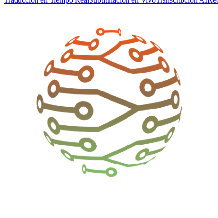
Traducción en Tiempo Real
Subtitulación en Vivo
Transcripción AI
Rec