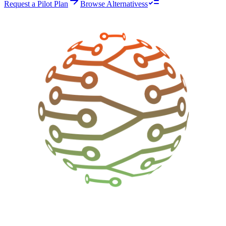
Request a Pilot Plan
Browse Alternativess