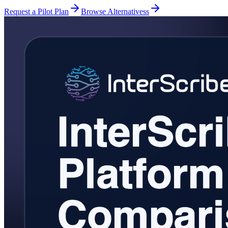
Request a Pilot Plan
Browse Alternativess