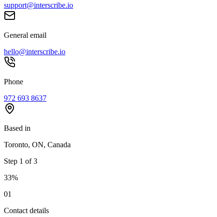
support@interscribe.io
General email
hello@interscribe.io
Phone
972 693 8637
Based in
Toronto, ON, Canada
Step
1
of
3
33
%
0
1
Contact details