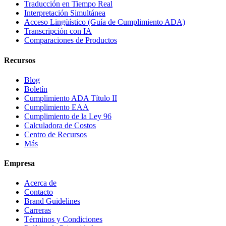
Traducción en Tiempo Real
Interpretación Simultánea
Acceso Lingüístico (Guía de Cumplimiento ADA)
Transcripción con IA
Comparaciones de Productos
Recursos
Blog
Boletín
Cumplimiento ADA Título II
Cumplimiento EAA
Cumplimiento de la Ley 96
Calculadora de Costos
Centro de Recursos
Más
Empresa
Acerca de
Contacto
Brand Guidelines
Carreras
Términos y Condiciones