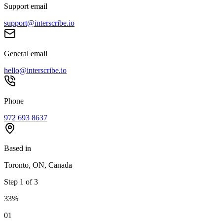
Support email
support@interscribe.io
General email
hello@interscribe.io
Phone
972 693 8637
Based in
Toronto, ON, Canada
Step
1
of
3
33
%
0
1