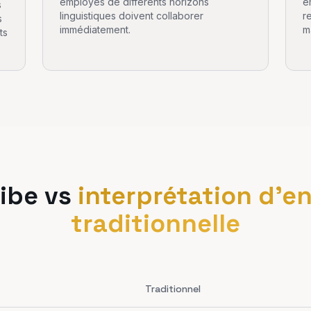
employés de différents horizons
e
s
linguistiques doivent collaborer
r
s
immédiatement.
m
ts
ibe vs
interprétation d'en
traditionnelle
Traditionnel