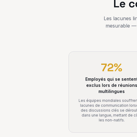
Le c
Les lacunes li
mesurable — p
72%
Employés qui se senten
exclus lors de réunion
multilingues
Les équipes mondiales souffren
lacunes de communication lor
des discussions clés se dérou
dans une langue, mettant de c
les non-natifs.