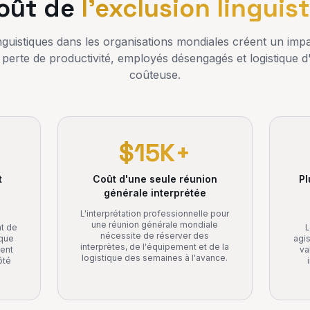
oût de
l'exclusion linguis
nguistiques dans les organisations mondiales créent un im
erte de productivité, employés désengagés et logistique d'
coûteuse.
$15K+
t
Coût d'une seule réunion
Pl
s
générale interprétée
L'interprétation professionnelle pour
une réunion générale mondiale
t de
L
nécessite de réserver des
sque
agis
interprètes, de l'équipement et de la
lent
va
logistique des semaines à l'avance.
ôté