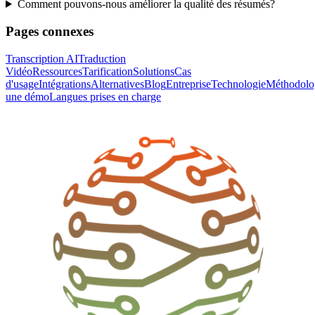
Comment pouvons-nous améliorer la qualité des résumés?
Pages connexes
Transcription AI
Traduction
Vidéo
Ressources
Tarification
Solutions
Cas
d'usage
Intégrations
Alternatives
Blog
Entreprise
Technologie
Méthodolo
une démo
Langues prises en charge