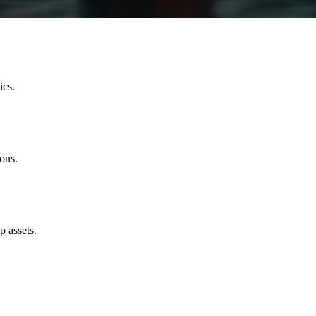
ics.
ions.
p assets.