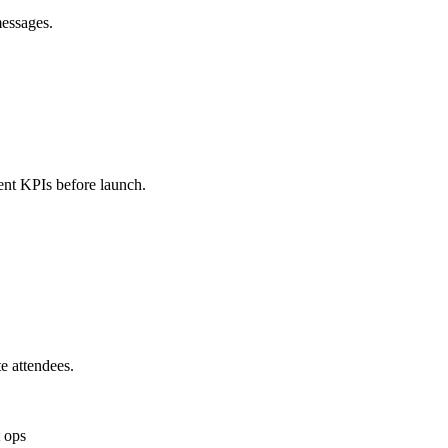
messages.
ent KPIs before launch.
e attendees.
 ops