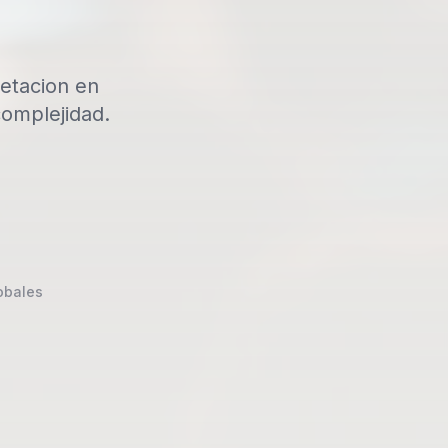
retacion en
complejidad.
obales