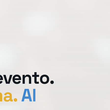
evento.
ma.
Al