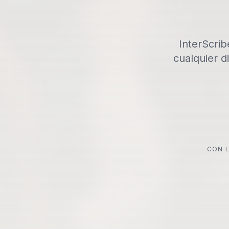
InterScrib
cualquier d
CON L